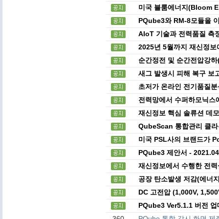
미국 블룸에너지(Bloom E
PQube3와 RM-8모듈을
AIoT 기술과 전력품질 
2025년 5월까지 재신정
순간정전 및 순간전압강하(
새그 발생시 피해 복구 보
초저가 온라인 전기품질분석기 
전력망에서 수퍼하모닉스에
재신정보 핵심 솔류션 데모
QubeScan 통합관리 클
미국 PSL사의 브랜드가 P
PQube3 제안서 - 2021.
재신정보에서 수행한 전력
공장 탄소발생 저감(에너지
DC 고전압 (1,000V, 1,
PQube3 Ver5.1.1 버
360
PQube 통합 감시 화면 제