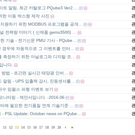
데이트 알림, 최근 카탈로그 PQube3 Ver2.…
정을 위한 이동 박스형 제작 사진
를 지원하기 위한 MODBUS 프로그램을 공개…
채널 전력량 미터기 ( 신제품 gems3500) …
기술 - 전기신문 PMU 기사 - PQube…
생할 경우에 자동적으로 그 이벤트를 인터…
도를 측정하기 위한 아날로그와 디지탈 조…
상입니다.
 방법 - 초간편 실시간 태양광 인버…
이드 알림 - UPS 입출력 감시, 진동센서를…
파수 임펄스 파형 이벤트 보기
니터링 - 제안서입니다. -2016.06
터에 필요한 전기품질 연계 기술기준 …
SL Update: October news on PQube…
11
12
13
14
15
16
17
18
19
20