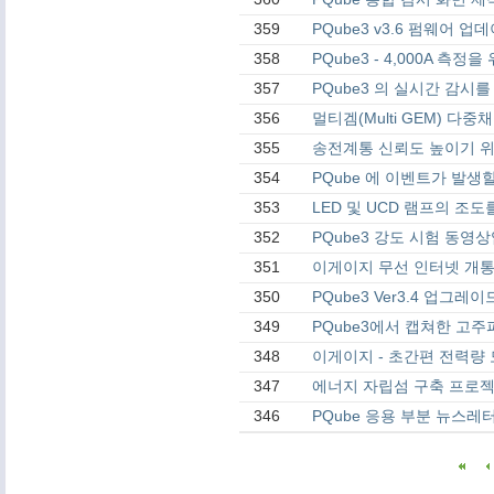
359
PQube3 v3.6 펌웨어 업
358
PQube3 - 4,000A 측
357
PQube3 의 실시간 감시
356
멀티겜(Multi GEM) 다중
355
송전계통 신뢰도 높이기 위한 
354
PQube 에 이벤트가 발
353
LED 및 UCD 램프의 조
352
PQube3 강도 시험 동영
351
이게이지 무선 인터넷 개통
350
PQube3 Ver3.4 업그레
349
PQube3에서 캡쳐한 고주
348
이게이지 - 초간편 전력량 모
347
에너지 자립섬 구축 프로젝
346
PQube 응용 부분 뉴스레터 - P