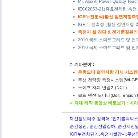
Mr. Alex의 Power Quality Tea
IEC62053-21(유효전력량 측
IGR누전분석(활선 절연저항측정) 
IGR 누전측정 (활선 절연저항 측
축전지 셀 진단 & 전기품질관리 
2010 국제 스마트그리드 및 전
2010 국제 스마트그리드 및 전기
ㅇ 기타분야 :
운휴모터 절연저항 감시 시스템(M
무선 전력량 측정시스템(Wi-GE
노이즈 차폐 변압기(NCT)
볼트 텐션 모니터(Bolt Tension
ㅇ 자체 제작 동영상 바로보기 : 네
재신정보의주 검색어 "전기블랙박스,PQ
순간정전, 순간전압강하, 순간저전압,
IGR누전차단기,축전지셀감시,무선망전