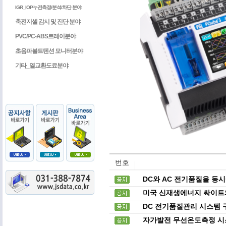
IGR_IOP누전측정/분석/차단 분야
축전지셀 감시 및 진단 분야
PVC/PC-ABS트레이분야
초음파볼트텐션 모니터분야
기타_열교환도료분야
번호
DC와 AC 전기품질을 동시에
미국 신재생에너지 싸이트와
DC 전기품질관리 시스템 
자가발전 무선온도측정 시스