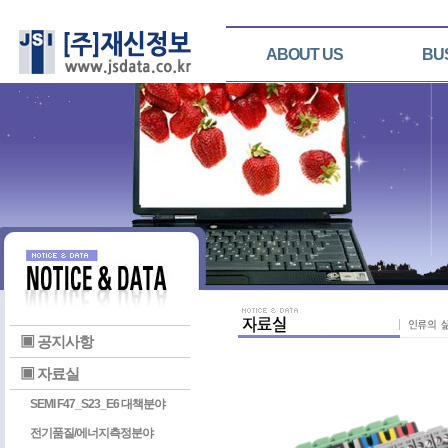
ABOUT US
BU
▣ 공지사항
▣ 자료실
SEMI F47_S23_E6 대책분야
전기품질/에너지측정분야