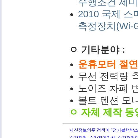
수행조건 세미나 
2010 국제
측정장치(Wi-G
ㅇ 기타분야 :
운휴모터 절연저
무선 전력량 측
노이즈 차폐 변
볼트 텐션 모니터(
ㅇ 자체 제작 동
재신정보의주 검색어 "전기블랙박스,PQ
순간정전, 순간전압강하, 순간저전압,