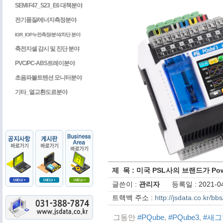
SEMI F47_S23_E6 대책분야
전기품질/에너지측정분야
IGR_IOP누전측정/분석/차단 분야
축전지셀 감시 및 진단 분야
PVC/PC-ABS트레이분야
초음파볼트텐션 모니터분야
기타_열교환도료분야
제 목 : 미국 PSL사의 브랜드가 P
글쓴이 :
관리자
등록일 : 2021-04
트랙백 주소 :
http://jsdata.co.kr/b
그동안 
#PQube
, 
#PQube3
, 
#새