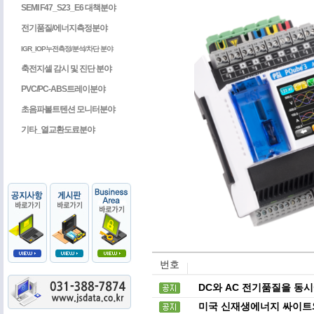
SEMI F47_S23_E6 대책분야
전기품질/에너지측정분야
IGR_IOP누전측정/분석/차단 분야
축전지셀 감시 및 진단 분야
PVC/PC-ABS트레이분야
초음파볼트텐션 모니터분야
기타_열교환도료분야
번호
DC와 AC 전기품질을 동시에
미국 신재생에너지 싸이트와