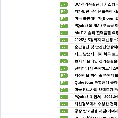
DC 전기품질관리 시스템 
자가발전 무선온도측정 시스
미국 블룸에너지(Bloom E
PQube3와 RM-8모듈을
AIoT 기술과 전력품질 
2025년 5월까지 재신정
순간정전 및 순간전압강하(
새그 발생시 피해 복구 보
초저가 온라인 전기품질분석기 
전력망에서 수퍼하모닉스에
재신정보 핵심 솔류션 데모
QubeScan 통합관리 클
미국 PSL사의 브랜드가 P
PQube3 제안서 - 2021.
재신정보에서 수행한 전력
공장 탄소발생 저감(에너지
DC 고전압 (1,000V, 1,