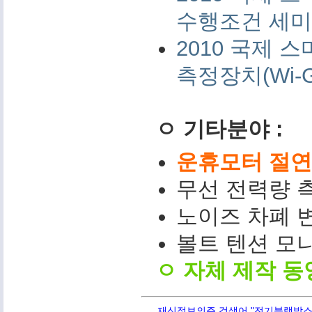
수행조건 세미나 
2010 국제
측정장치(Wi-G
ㅇ 기타분야 :
운휴모터 절연저
무선 전력량 측
노이즈 차폐 변
볼트 텐션 모니터(
ㅇ 자체 제작 동
재신정보의주 검색어 "전기블랙박스,PQ