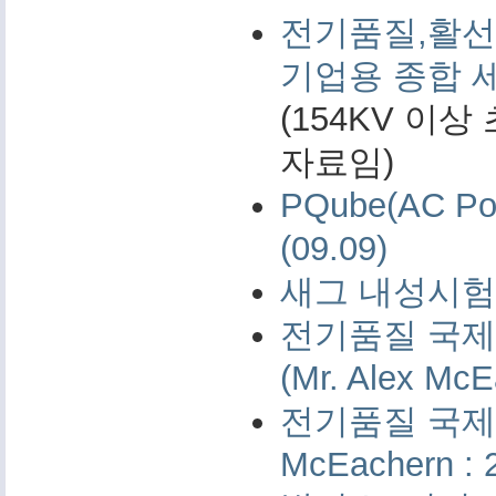
전기품질,활선
기업용 종합 
(154KV 이
자료임)
PQube(AC 
(09.09)
새그 내성시험 
전기품질 국제 
(Mr. Alex McE
전기품질 국제 측
McEachern : 