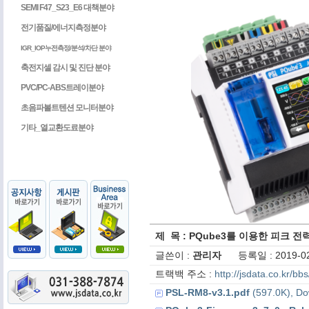
SEMI F47_S23_E6 대책분야
전기품질/에너지측정분야
IGR_IOP누전측정/분석/차단 분야
축전지셀 감시 및 진단 분야
PVC/PC-ABS트레이분야
초음파볼트텐션 모니터분야
기타_열교환도료분야
제 목 : PQube3를 이용한 피크 전
글쓴이 :
관리자
등록일 : 2019-02
트랙백 주소 :
http://jsdata.co.kr/b
PSL-RM8-v3.1.pdf
(597.0K), Do