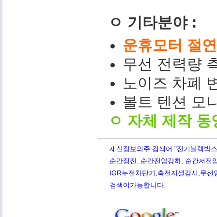
ㅇ 기타분야 :
운휴모터 절연저
무선 전력량 측
노이즈 차폐 변
볼트 텐션 모니터(
ㅇ 자체 제작 동
재신정보의주 검색어 "전기블랙박스,PQ
순간정전, 순간전압강하, 순간저전압,
IGR누전차단기,축전지셀감시,무선망전
검색이가능합니다.