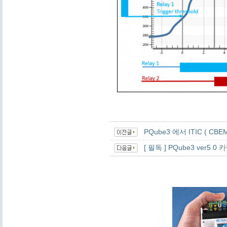
PQube3 에서 ITIC ( C
[ 필독 ] PQube3 ver5.