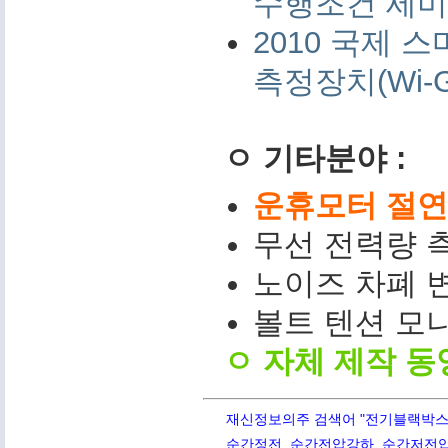
수행조건 세미나 
2010 국제
측정장치(Wi-G
ㅇ 기타분야 :
운휴모터 절연저
무선 전력량 측
노이즈 차폐 변
볼트 텐션 모니터(
ㅇ 자체 제작 동
재신정보의주 검색어 "전기블랙박스,PQ
순간정전, 순간전압강하, 순간저전압,