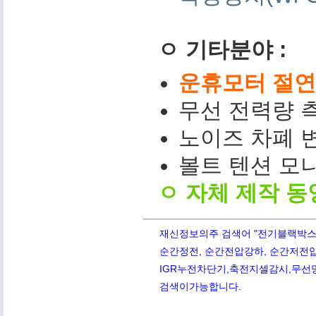
ㅇ 기타분야 :
운휴모터 절연저
무선 전력량 측
노이즈 차폐 변
볼트 텐션 모니터(
ㅇ 자체 제작 동
재신정보의주 검색어 "전기블랙박스,PQ
순간정전, 순간전압강하, 순간저전압,
IGR누전차단기,축전지셀감시,무선망전
검색이가능합니다.