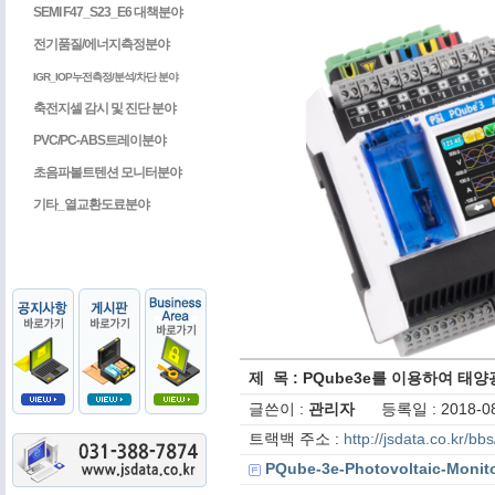
SEMI F47_S23_E6 대책분야
전기품질/에너지측정분야
IGR_IOP누전측정/분석/차단 분야
축전지셀 감시 및 진단 분야
PVC/PC-ABS트레이분야
초음파볼트텐션 모니터분야
기타_열교환도료분야
제 목 : PQube3e를 이용하여 
글쓴이 :
관리자
등록일 : 2018-08
트랙백 주소 :
http://jsdata.co.kr/b
PQube-3e-Photovoltaic-Monito