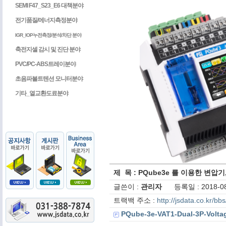
SEMI F47_S23_E6 대책분야
전기품질/에너지측정분야
IGR_IOP누전측정/분석/차단 분야
축전지셀 감시 및 진단 분야
PVC/PC-ABS트레이분야
초음파볼트텐션 모니터분야
기타_열교환도료분야
제 목 : PQube3e 를 이용한 변압
글쓴이 :
관리자
등록일 : 2018-08
트랙백 주소 :
http://jsdata.co.kr/b
PQube-3e-VAT1-Dual-3P-Voltag