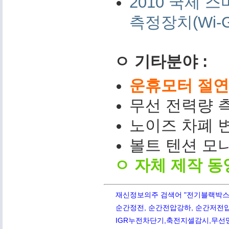
2010 국제
측정장치(Wi-G
ㅇ 기타분야 :
운휴모터 절연저
무선 전력량 측
노이즈 차폐 변
볼트 텐션 모니터(
ㅇ 자체 제작 동
재신정보의주 검색어 "전기블랙박스,PQ
순간정전, 순간전압강하, 순간저전압,
IGR누전차단기,축전지셀감시,무선망전