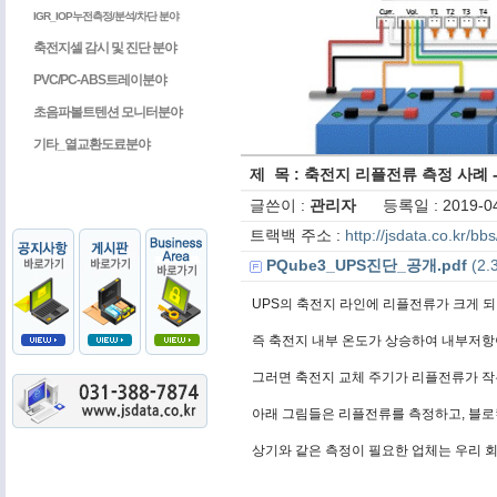
IGR_IOP누전측정/분석/차단 분야
축전지셀 감시 및 진단 분야
PVC/PC-ABS트레이분야
초음파볼트텐션 모니터분야
기타_열교환도료분야
제 목 : 축전지 리플전류 측정 사례 - 
글쓴이 :
관리자
등록일 : 2019-04
트랙백 주소 :
http://jsdata.co.kr/b
PQube3_UPS진단_공개.pdf
(2.3
UPS의 축전지 라인에 리플전류가 크게 되
즉 축전지 내부 온도가 상승하여 내부저항
그러면 축전지 교체 주기가 리플전류가 작은
아래 그림들은 리플전류를 측정하고, 블로
상기와 같은 측정이 필요한 업체는 우리 