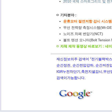
2010 국제 스마트그리드 및 전기
ㅇ 기타분야 :
운휴모터 절연저항 감시 시스템(M
무선 전력량 측정시스템(Wi-GE
노이즈 차폐 변압기(NCT)
볼트 텐션 모니터(Bolt Tension
ㅇ 자체 제작 동영상 바로보기 : 네
재신정보의주 검색어 "전기블랙박스,PQ
순간정전, 순간전압강하, 순간저전압,
IGR누전차단기,축전지셀감시,무선망전
검색이가능합니다.