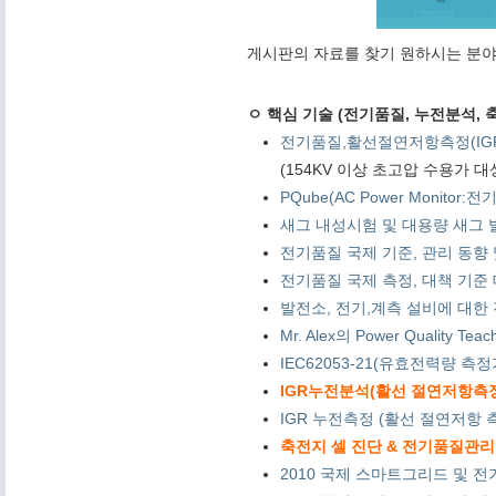
게시판의 자료를 찾기 원하시는 분야
ㅇ 핵심 기술 (전기품질, 누전분석, 축
전기품질,활선절연저항측정(IG
(154KV 이상 초고압 수용가 
PQube(AC Power Monitor
새그 내성시험 및 대용량 새그 발
전기품질 국제 기준, 관리 동향 및 PQ
전기품질 국제 측정, 대책 기준 대학 연
발전소, 전기,계측 설비에 대한 전기품
Mr. Alex의 Power Quality Tea
IEC62053-21(유효전력량 측
IGR누전분석(활선 절연저항측정) 
IGR 누전측정 (활선 절연저항 측
축전지 셀 진단 & 전기품질관리 
2010 국제 스마트그리드 및 전