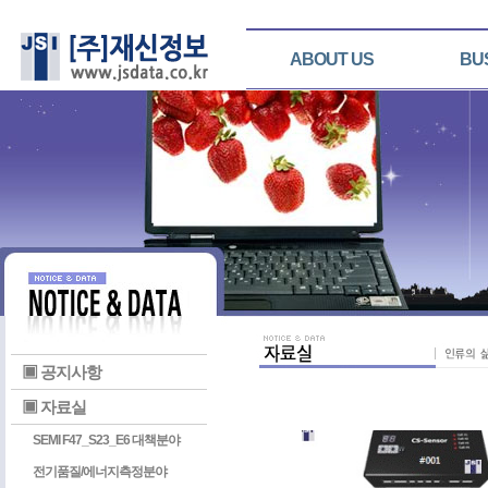
ABOUT US
BU
▣ 공지사항
▣ 자료실
SEMI F47_S23_E6 대책분야
전기품질/에너지측정분야