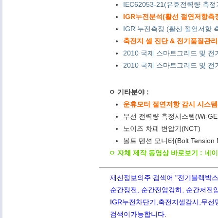
IEC62053-21(유효전력량 측
IGR누전분석(활선 절연저항측정) 
IGR 누전측정 (활선 절연저항 측
축전지 셀 진단 & 전기품질관리 
2010 국제 스마트그리드 및 전
2010 국제 스마트그리드 및 전기
ㅇ 기타분야 :
운휴모터 절연저항 감시 시스템(M
무선 전력량 측정시스템(Wi-GE
노이즈 차폐 변압기(NCT)
볼트 텐션 모니터(Bolt Tension
ㅇ 자체 제작 동영상 바로보기 : 네
재신정보의주 검색어 "전기블랙박스,PQ
순간정전, 순간전압강하, 순간저전압,
IGR누전차단기,축전지셀감시,무선망전
검색이가능합니다.