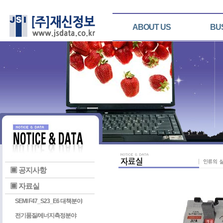
ABOUT US
BU
▣ 공지사항
▣ 자료실
SEMI F47_S23_E6 대책분야
전기품질/에너지측정분야