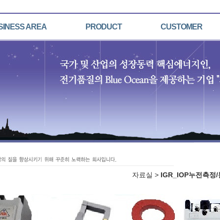
SINESS AREA
PRODUCT
CUSTOMER
자료실 >
IGR_IOP누전측정