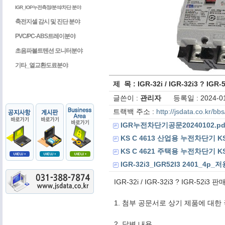
IGR_IOP누전측정/분석/차단 분야
축전지셀 감시 및 진단 분야
PVC/PC-ABS트레이분야
초음파볼트텐션 모니터분야
기타_열교환도료분야
제 목 : IGR-32i / IGR-32i3
글쓴이 :
관리자
등록일 : 2024-01
트랙백 주소 :
http://jsdata.co.kr/b
IGR누전차단기공문20240102.pd
KS C 4613 산업용 누전차단기 KS
KS C 4621 주택용 누전차단기 KS
IGR-32i3_IGR52I3 2401_4p_
IGR-32i / IGR-32i3 ? IG
1. 첨부 공문서로 상기 제품에 대한
2. 답변 내용