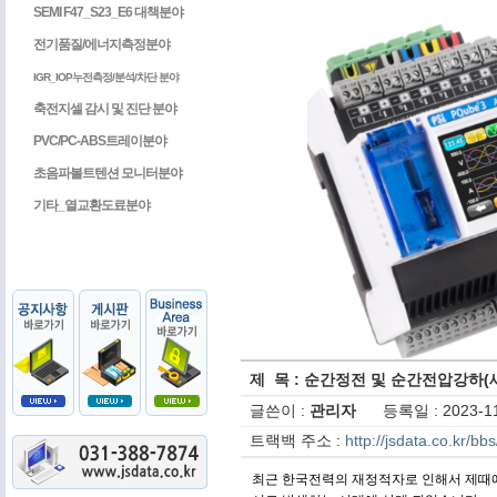
SEMI F47_S23_E6 대책분야
전기품질/에너지측정분야
IGR_IOP누전측정/분석/차단 분야
축전지셀 감시 및 진단 분야
PVC/PC-ABS트레이분야
초음파볼트텐션 모니터분야
기타_열교환도료분야
제 목 : 순간정전 및 순간전압강하(
글쓴이 :
관리자
등록일 : 2023-11
트랙백 주소 :
http://jsdata.co.kr/b
최근 한국전력의 재정적자로 인해서 제때에