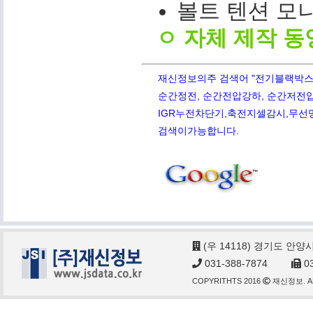
볼트 텐션 모니터(
ㅇ 자체 제작 동
재신정보의주 검색어 "전기블랙박스,PQ
순간정전, 순간전압강하, 순간저전압,
IGR누전차단기,축전지셀감시,무선망전
검색이가능합니다.
(우 14118) 경기도 안양
031-388-7874
03
COPYRITHTS 2016
재신정보. AL