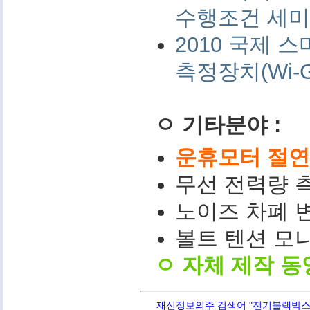
수행조건 세미나 
2010 국제
측정장치(Wi-G
ㅇ 기타분야 :
운휴모터 절연저
무선 전력량 측
노이즈 차폐 변
볼트 텐션 모니터(
ㅇ 자체 제작 동
재신정보의주 검색어 "전기블랙박스,PQ