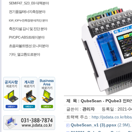
SEMI F47_S23_E6 대책분야
전기품질/에너지측정분야
IGR_IOP누전측정/분석/차단 분야
축전지셀 감시 및 진단 분야
PVC/PC-ABS트레이분야
초음파볼트텐션 모니터분야
기타_열교환도료분야
제 목 : QubeScan - PQube3
글쓴이 :
관리자
등록일 : 2021-04
트랙백 주소 :
http://jsdata.co.kr/b
QubeScan_v1 (3).ppsx
(2.9M),