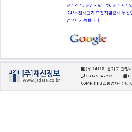
순간정전, 순간전압강하, 순간저전압,
IGR누전차단기,축전지셀감시,무선망전
검색이가능합니다.
(우 14118) 경기도 안양
031-388-7874
03
COPYRITHTS 2016
재신정보. AL