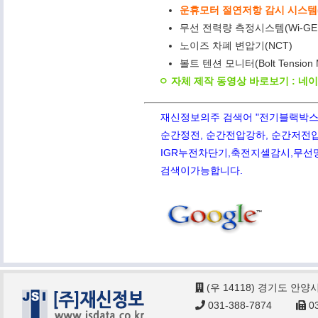
운휴모터 절연저항 감시 시스템(M
무선 전력량 측정시스템(Wi-GE
노이즈 차폐 변압기(NCT)
볼트 텐션 모니터(Bolt Tension
ㅇ 자체 제작 동영상 바로보기 : 네
재신정보의주 검색어 "전기블랙박스,PQ
순간정전, 순간전압강하, 순간저전압,
IGR누전차단기,축전지셀감시,무선망전
검색이가능합니다.
(우 14118) 경기도 안양
031-388-7874
03