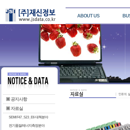
ABOUT US
BU
▣ 공지사항
▣ 자료실
SEMI F47_S23_E6 대책분야
전기품질/에너지측정분야