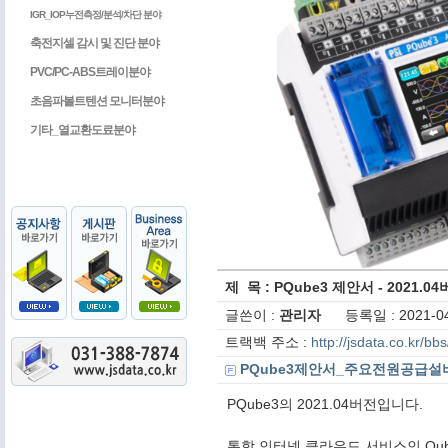
IGR_IOP누전측정/분석/차단 분야
축전지셀 감시 및 진단 분야
PVC/PC-ABS트레이분야
초음파볼트텐션 모니터분야
기타_열교환도료분야
제 목 : PQube3 제안서 - 2021.0
글쓴이 :
관리자
등록일 : 2021-04
트랙백 주소 :
http://jsdata.co.kr/b
PQube3제안서_주요전원공급설비
PQube3의 2021.04버전입니다.
통합 인터넷 클라우드 서비스인 Qub