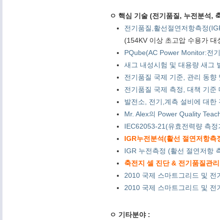
ㅇ 핵심 기술 (전기품질, 누전분석, 축
전기품질,활선절연저항측정(IG
(154KV 이상 초고압 수용가 
PQube(AC Power Monitor
새그 내성시험 및 대용량 새그 발
전기품질 국제 기준, 관리 동향 및 PQ
전기품질 국제 측정, 대책 기준 대학 연
발전소, 전기,계측 설비에 대한 전기품
Mr. Alex의 Power Quality Tea
IEC62053-21(유효전력량 측
IGR누전분석(활선 절연저항측정) 
IGR 누전측정 (활선 절연저항 측
축전지 셀 진단 & 전기품질관리 
2010 국제 스마트그리드 및 전
2010 국제 스마트그리드 및 전기
ㅇ 기타분야 :