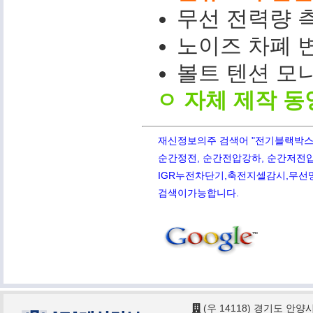
무선 전력량 측
노이즈 차폐 변
볼트 텐션 모니터(
ㅇ 자체 제작 동
재신정보의주 검색어 "전기블랙박스,PQ
순간정전, 순간전압강하, 순간저전압,
IGR누전차단기,축전지셀감시,무선망전
검색이가능합니다.
(우 14118) 경기도 안양