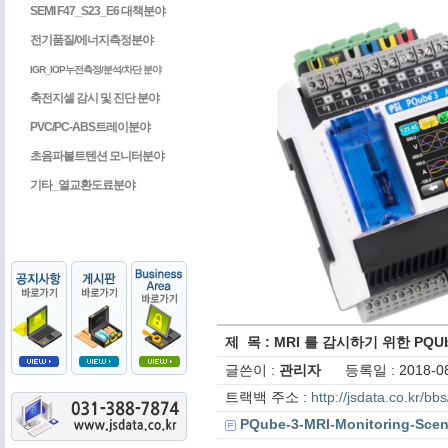
SEMI F47_S23_E6 대책분야
전기품질/에너지측정분야
IGR_IOP누전측정/분석/차단 분야
축전지셀 감시 및 진단 분야
PVC/PC-ABS트레이분야
초음파볼트텐션 모니터분야
기타_열교환도료분야
제 목 : MRI 를 감시하기 위한 PQ
글쓴이 :
관리자
등록일 : 2018-08
트랙백 주소 :
http://jsdata.co.kr/b
PQube-3-MRI-Monitoring-Scen