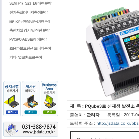
SEMI F47_S23_E6 대책분야
전기품질/에너지측정분야
IGR_IOP누전측정/분석/차단 분야
축전지셀 감시 및 진단 분야
PVC/PC-ABS트레이분야
초음파볼트텐션 모니터분야
기타_열교환도료분야
제 목 : PQube3로 신재생 발전소
글쓴이 :
관리자
등록일 : 2017-04
트랙백 주소 :
http://jsdata.co.kr/b