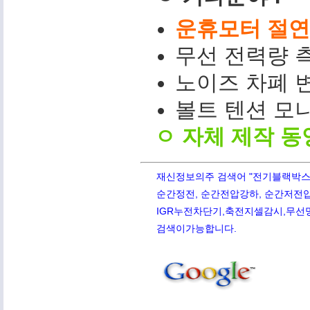
운휴모터 절연저
무선 전력량 측
노이즈 차폐 변
볼트 텐션 모니터(
ㅇ 자체 제작 동
재신정보의주 검색어 "전기블랙박스,PQ
순간정전, 순간전압강하, 순간저전압,
IGR누전차단기,축전지셀감시,무선망전
검색이가능합니다.