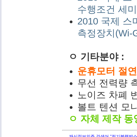
수행조건 세미나 
2010 국제
측정장치(Wi-G
ㅇ 기타분야 :
운휴모터 절연저
무선 전력량 측
노이즈 차폐 변
볼트 텐션 모니터(
ㅇ 자체 제작 동
재신정보의주 검색어 "전기블랙박스,PQ