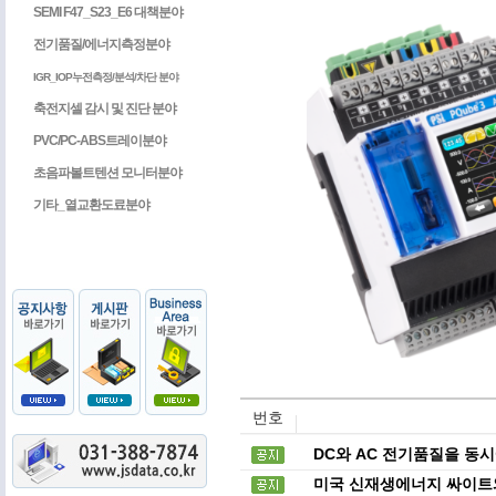
SEMI F47_S23_E6 대책분야
전기품질/에너지측정분야
IGR_IOP누전측정/분석/차단 분야
축전지셀 감시 및 진단 분야
PVC/PC-ABS트레이분야
초음파볼트텐션 모니터분야
기타_열교환도료분야
번호
DC와 AC 전기품질을 동시에
미국 신재생에너지 싸이트와