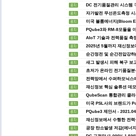
DC 전기품질관리 시스템 
자가발전 무선온도측정 시스
미국 블룸에너지(Bloom E
PQube3와 RM-8모듈을
AIoT 기술과 전력품질 
2025년 5월까지 재신정
순간정전 및 순간전압강하(
새그 발생시 피해 복구 보
초저가 온라인 전기품질분석기 
전력망에서 수퍼하모닉스에
재신정보 핵심 솔류션 데모
QubeScan 통합관리 클
미국 PSL사의 브랜드가 P
PQube3 제안서 - 2021.
재신정보에서 수행한 전력
공장 탄소발생 저감(에너지
DC 고전압 (1,000V, 1,