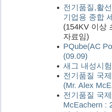
전기품질,활선
기업용 종합 
(154KV 이
자료임)
PQube(AC 
(09.09)
새그 내성시험 
전기품질 국제 
(Mr. Alex McE
전기품질 국제 측
McEachern : 