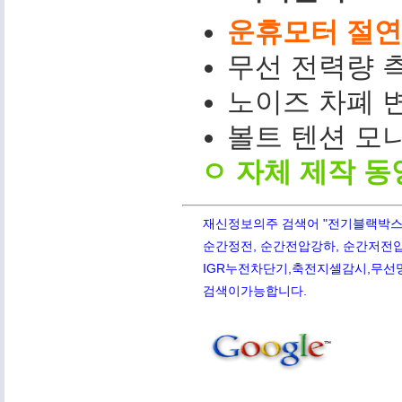
운휴모터 절연저
무선 전력량 측
노이즈 차폐 변
볼트 텐션 모니터(
ㅇ 자체 제작 동
재신정보의주 검색어 "전기블랙박스,PQ
순간정전, 순간전압강하, 순간저전압,
IGR누전차단기,축전지셀감시,무선망전
검색이가능합니다.