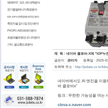
SEMI F47_S23_E6 대책분야
전기품질/에너지측정분야
IGR_IOP누전측정/분석/차단 분야
축전지셀 감시 및 진단 분야
PVC/PC-ABS트레이분야
초음파볼트텐션 모니터분야
기타_열교환도료분야
제 목 : 네이버 클로바-X에 "IO
글쓴이 :
관리자
등록일 : 2025-03
트랙백 주소 :
http://jsdata.co.kr/b
네이버에서도 AI 엔진을 이용
버 클로바x"
링크 : 
무한한 가능성을 여는 
clova-x.naver.com