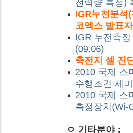
전력량 측정)
IGR누전분석(
코엑스 발표자료 
IGR 누전측정
(09.06)
축전지 셀 진단
2010 국제
수행조건 세미나 
2010 국제
측정장치(Wi-G
ㅇ 기타분야 :