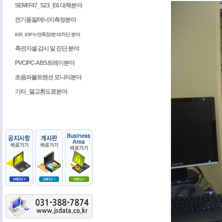
SEMI F47_S23_E6 대책분야
전기품질/에너지측정분야
IGR_IOP누전측정/분석/차단 분야
축전지셀 감시 및 진단 분야
PVC/PC-ABS트레이분야
초음파볼트텐션 모니터분야
기타_열교환도료분야