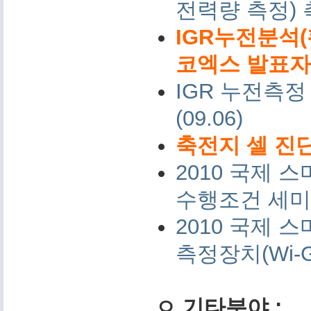
전력량 측정)
IGR누전분석(
코엑스 발표자료 
IGR 누전측정
(09.06)
축전지 셀 진단
2010 국제
수행조건 세미나 
2010 국제
측정장치(Wi-G
ㅇ 기타분야 :