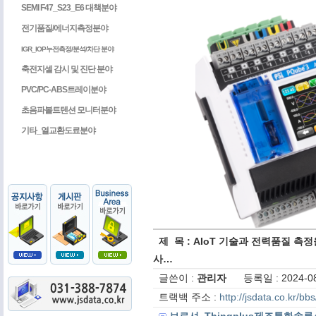
SEMI F47_S23_E6 대책분야
전기품질/에너지측정분야
IGR_IOP누전측정/분석/차단 분야
축전지셀 감시 및 진단 분야
PVC/PC-ABS트레이분야
초음파볼트텐션 모니터분야
기타_열교환도료분야
제 목 : AIoT 기술과 전력품질 
사…
글쓴이 :
관리자
등록일 : 2024-08
트랙백 주소 :
http://jsdata.co.kr/b
브로셔_Thingplus제조특화솔루션_