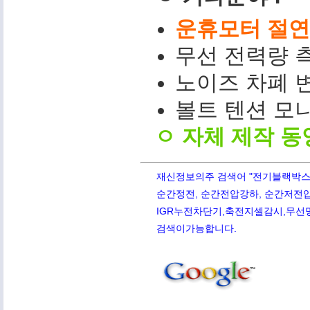
운휴모터 절연저
무선 전력량 측
노이즈 차폐 변
볼트 텐션 모니터(
ㅇ 자체 제작 동
재신정보의주 검색어 "전기블랙박스,PQ
순간정전, 순간전압강하, 순간저전압,
IGR누전차단기,축전지셀감시,무선망전
검색이가능합니다.