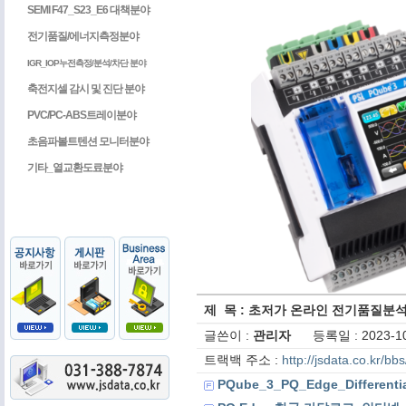
SEMI F47_S23_E6 대책분야
전기품질/에너지측정분야
IGR_IOP누전측정/분석/차단 분야
축전지셀 감시 및 진단 분야
PVC/PC-ABS트레이분야
초음파볼트텐션 모니터분야
기타_열교환도료분야
제 목 : 초저가 온라인 전기품질분석기 -
글쓴이 :
관리자
등록일 : 2023-10
트랙백 주소 :
http://jsdata.co.kr/b
PQube_3_PQ_Edge_Differentia