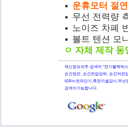
운휴모터 절연저
무선 전력량 측
노이즈 차폐 변
볼트 텐션 모니터(
ㅇ 자체 제작 동
재신정보의주 검색어 "전기블랙박스,PQ
순간정전, 순간전압강하, 순간저전압,
IGR누전차단기,축전지셀감시,무선망전
검색이가능합니다.