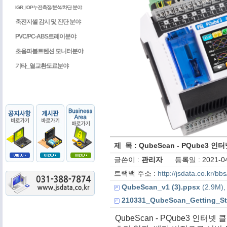
IGR_IOP누전측정/분석/차단 분야
축전지셀 감시 및 진단 분야
PVC/PC-ABS트레이분야
초음파볼트텐션 모니터분야
기타_열교환도료분야
제 목 : QubeScan - PQube3
글쓴이 :
관리자
등록일 : 2021-04
트랙백 주소 :
http://jsdata.co.kr/b
QubeScan_v1 (3).ppsx
(2.9M),
210331_QubeScan_Getting_Sta
QubeScan - PQube3 인터