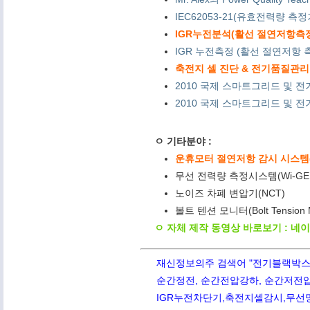
IEC62053-21(유효전력량 측
IGR누전분석(활선 절연저항측정) 
IGR 누전측정 (활선 절연저항 측
축전지 셀 진단 & 전기품질관리 
2010 국제 스마트그리드 및 전
2010 국제 스마트그리드 및 전기
ㅇ 기타분야 :
운휴모터 절연저항 감시 시스템(M
무선 전력량 측정시스템(Wi-GE
노이즈 차폐 변압기(NCT)
볼트 텐션 모니터(Bolt Tension
ㅇ 자체 제작 동영상 바로보기 : 네
재신정보의주 검색어 "전기블랙박스,PQ
순간정전, 순간전압강하, 순간저전압,
IGR누전차단기,축전지셀감시,무선망전