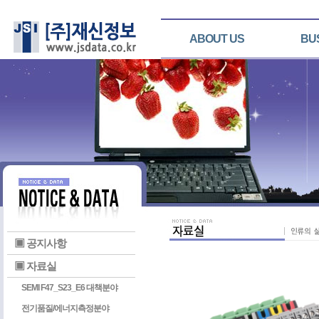
ABOUT US
BU
▣ 공지사항
▣ 자료실
SEMI F47_S23_E6 대책분야
전기품질/에너지측정분야