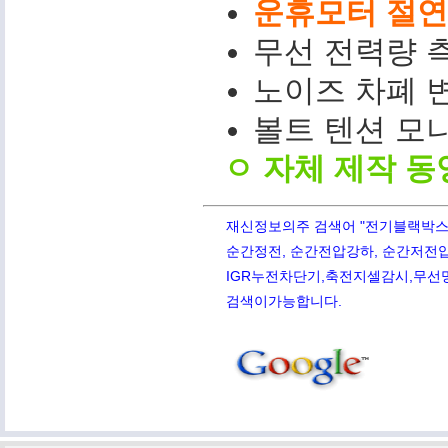
운휴모터 절연저
무선 전력량 측
노이즈 차폐 변
볼트 텐션 모니터(
ㅇ 자체 제작 동
재신정보의주 검색어 "전기블랙박스,PQ
순간정전, 순간전압강하, 순간저전압,
IGR누전차단기,축전지셀감시,무선망전
검색이가능합니다.