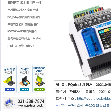
SEMI F47_S23_E6 대책분야
전기품질/에너지측정분야
IGR_IOP누전측정/분석/차단 분야
축전지셀 감시 및 진단 분야
PVC/PC-ABS트레이분야
초음파볼트텐션 모니터분야
기타_열교환도료분야
제 목 : PQube3 제안서 - 2021.0
글쓴이 :
관리자
등록일 : 2021-04
트랙백 주소 :
http://jsdata.co.kr/b
PQube3제안서_주요전원공급설비