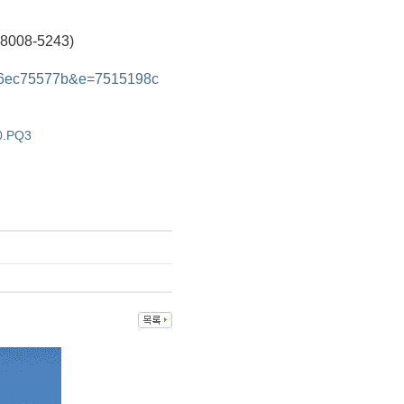
08-5243)
d=86ec75577b&e=7515198c
0.PQ3