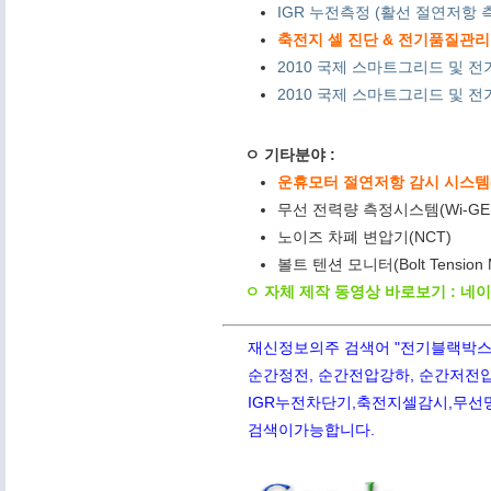
IGR 누전측정 (활선 절연저항 측
축전지 셀 진단 & 전기품질관리 
2010 국제 스마트그리드 및 전
2010 국제 스마트그리드 및 전기
ㅇ 기타분야 :
운휴모터 절연저항 감시 시스템(M
무선 전력량 측정시스템(Wi-GE
노이즈 차폐 변압기(NCT)
볼트 텐션 모니터(Bolt Tension
ㅇ 자체 제작 동영상 바로보기 : 네
재신정보의주 검색어 "전기블랙박스,PQ
순간정전, 순간전압강하, 순간저전압,
IGR누전차단기,축전지셀감시,무선망전
검색이가능합니다.