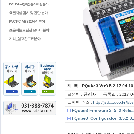
IGR_IOP누전측정/분석/차단 분야
축전지셀 감시 및 진단 분야
PVC/PC-ABS트레이분야
초음파볼트텐션 모니터분야
기타_열교환도료분야
제 목 : PQube3 Ver3.5.2.17.
글쓴이 :
관리자
등록일 : 2017-04
트랙백 주소 :
http://jsdata.co.kr/b
PQube3-Firmware 3_5_2 Relea
PQube3_Configurator_3.5.2.3.