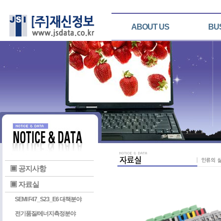
ABOUT US
BU
▣ 공지사항
▣ 자료실
SEMI F47_S23_E6 대책분야
전기품질/에너지측정분야