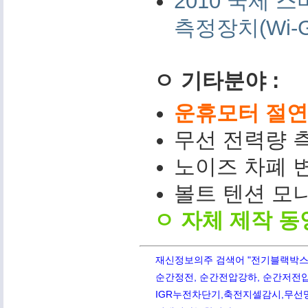
2010 국제
측정장치(Wi-G
ㅇ 기타분야 :
운휴모터 절연저
무선 전력량 측
노이즈 차폐 변
볼트 텐션 모니터(
ㅇ 자체 제작 동
재신정보의주 검색어 "전기블랙박스,PQ
순간정전, 순간전압강하, 순간저전압,
IGR누전차단기,축전지셀감시,무선망전