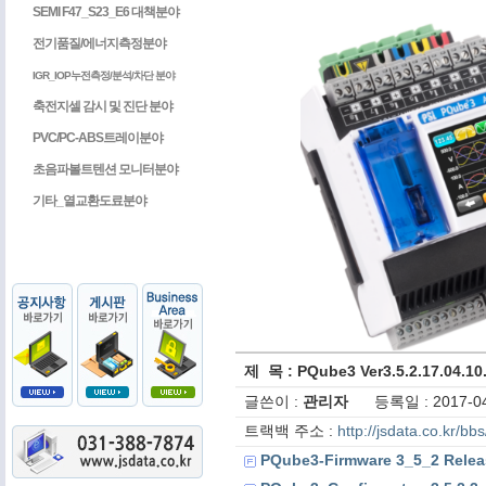
SEMI F47_S23_E6 대책분야
전기품질/에너지측정분야
IGR_IOP누전측정/분석/차단 분야
축전지셀 감시 및 진단 분야
PVC/PC-ABS트레이분야
초음파볼트텐션 모니터분야
기타_열교환도료분야
제 목 : PQube3 Ver3.5.2.17.
글쓴이 :
관리자
등록일 : 2017-04
트랙백 주소 :
http://jsdata.co.kr/b
PQube3-Firmware 3_5_2 Relea