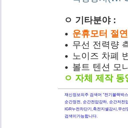
ㅇ 기타분야 :
운휴모터 절연저
무선 전력량 측
노이즈 차폐 변
볼트 텐션 모니터(
ㅇ 자체 제작 동
재신정보의주 검색어 "전기블랙박스,PQ
순간정전, 순간전압강하, 순간저전압,
IGR누전차단기,축전지셀감시,무선망전
검색이가능합니다.