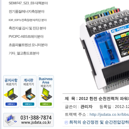
SEMI F47_S23_E6 대책분야
전기품질/에너지측정분야
IGR_IOP누전측정/분석/차단 분야
축전지셀 감시 및 진단 분야
PVC/PC-ABS트레이분야
초음파볼트텐션 모니터분야
기타_열교환도료분야
제 목 : 2012 한전 순천전력처 파
글쓴이 :
관리자
등록일 : 2012-12
트랙백 주소 :
http://jsdata.co.kr/b
최적의 순간정전 및 순간전압강하 