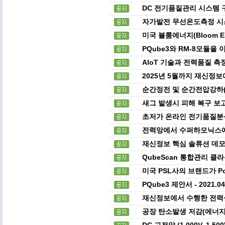
DC 전기품질관리 시스템 
자가발전 무선온도측정 시스
미국 블룸에너지(Bloom E
PQube3와 RM-8모듈을
AIoT 기술과 전력품질 
2025년 5월까지 재신정
순간정전 및 순간전압강하(
새그 발생시 피해 복구 보
초저가 온라인 전기품질분석기 
전력망에서 수퍼하모닉스에
재신정보 핵심 솔류션 데모
QubeScan 통합관리 클
미국 PSL사의 브랜드가 P
PQube3 제안서 - 2021.
재신정보에서 수행한 전력
공장 탄소발생 저감(에너지
DC 고전압 (1,000V, 1,