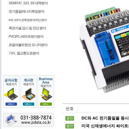
SEMI F47_S23_E6 대책분야
전기품질/에너지측정분야
IGR_IOP누전측정/분석/차단 분야
축전지셀 감시 및 진단 분야
PVC/PC-ABS트레이분야
초음파볼트텐션 모니터분야
기타_열교환도료분야
번호
DC와 AC 전기품질을 동시에
미국 신재생에너지 싸이트와