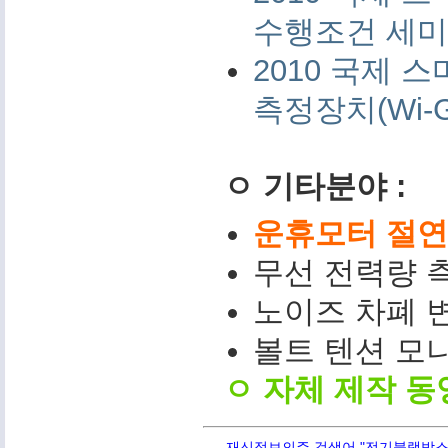
수행조건 세미나 
2010 국제
측정장치(Wi-G
ㅇ 기타분야 :
운휴모터 절연저
무선 전력량 측
노이즈 차폐 변
볼트 텐션 모니터(
ㅇ 자체 제작 동
재신정보의주 검색어 "전기블랙박스,PQ