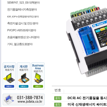
SEMI F47_S23_E6 대책분야
전기품질/에너지측정분야
IGR_IOP누전측정/분석/차단 분야
축전지셀 감시 및 진단 분야
PVC/PC-ABS트레이분야
초음파볼트텐션 모니터분야
기타_열교환도료분야
번호
DC와 AC 전기품질을 동시에
미국 신재생에너지 싸이트와