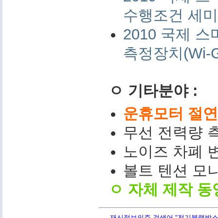
수행조건 세미나 
2010 국제
측정장치(Wi-G
ㅇ 기타분야 :
운휴모터 절연저
무선 전력량 측
노이즈 차폐 변
볼트 텐션 모니터(
ㅇ 자체 제작 동
재신정보의주 검색어 "전기블랙박스,PQ