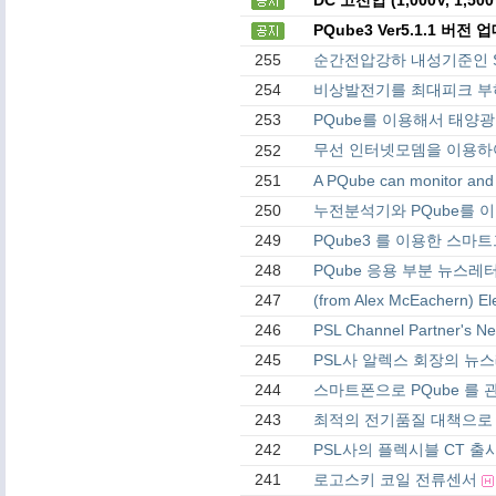
PQube3 Ver5.1.1 버
255
순간전압강하 내성기준인 SE
254
비상발전기를 최대피크 부하
253
PQube를 이용해서 태양광 
무선 인터넷모뎀을 이용하여
252
251
A PQube can monitor and 
250
누전분석기와 PQube를 
249
PQube3 를 이용한 스
248
PQube 응용 부분 뉴스레터 - P
247
(from Alex McEachern) Ele
246
PSL Channel Partner's Ne
245
PSL사 알렉스 회장의 뉴스레터
244
스마트폰으로 PQube 를
243
최적의 전기품질 대책으로 
242
PSL사의 플렉시블 CT 출
241
로고스키 코일 전류센서