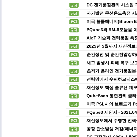
DC 전기품질관리 시스템 
자가발전 무선온도측정 시스
미국 블룸에너지(Bloom E
PQube3와 RM-8모듈을
AIoT 기술과 전력품질 
2025년 5월까지 재신정
순간정전 및 순간전압강하(
새그 발생시 피해 복구 보
초저가 온라인 전기품질분석기 
전력망에서 수퍼하모닉스에
재신정보 핵심 솔류션 데모
QubeScan 통합관리 클
미국 PSL사의 브랜드가 P
PQube3 제안서 - 2021.
재신정보에서 수행한 전력
공장 탄소발생 저감(에너지
DC 고전압 (1,000V, 1,