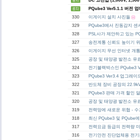
PQube3 Ver5.1.1 버
330
이게이지 설치 사진들
329
PQube3에서 진동감지 센서
328
PSL사가 제안하고 있는 P
327
송전계통 신뢰도 높이기 위한 
326
이게이지 무선 인터넷 개통
325
공장 및 태양광 발전소 유
324
전기블랙박스인 PQube3 Ve
323
PQube3 Ver3.4 업그레
322
반도체 장비 공장의 22.9k
321
PQube3 판매 가격 할인 
320
공장 및 태양광 발전소 유
319
전력망에 새로운 위협 - 수프라 
318
최신 PQube3 및 PQub
317
전력요금 등급의 전력량 미터기
316
전기안전 진단업체용 전기