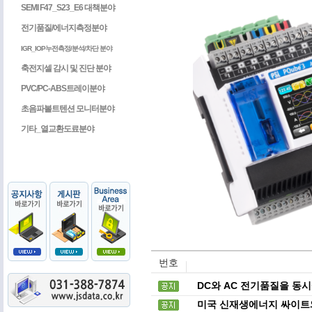
SEMI F47_S23_E6 대책분야
전기품질/에너지측정분야
IGR_IOP누전측정/분석/차단 분야
축전지셀 감시 및 진단 분야
PVC/PC-ABS트레이분야
초음파볼트텐션 모니터분야
기타_열교환도료분야
번호
DC와 AC 전기품질을 동시에
미국 신재생에너지 싸이트와