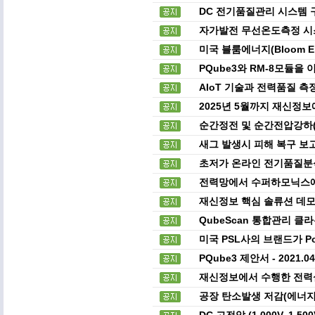
DC 전기품질관리 시스템 
자가발전 무선온도측정 시스
미국 블룸에너지(Bloom E
PQube3와 RM-8모듈을
AIoT 기술과 전력품질 
2025년 5월까지 재신정
순간정전 및 순간전압강하(
새그 발생시 피해 복구 보
초저가 온라인 전기품질분석기 
전력망에서 수퍼하모닉스에
재신정보 핵심 솔류션 데모
QubeScan 통합관리 클
미국 PSL사의 브랜드가 P
PQube3 제안서 - 2021.
재신정보에서 수행한 전력
공장 탄소발생 저감(에너지
DC 고전압 (1,000V, 1,