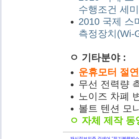
수행조건 세미나 
2010 국제
측정장치(Wi-G
ㅇ 기타분야 :
운휴모터 절연저
무선 전력량 측
노이즈 차폐 변
볼트 텐션 모니터(
ㅇ 자체 제작 동
재신정보의주 검색어 "전기블랙박스,PQ