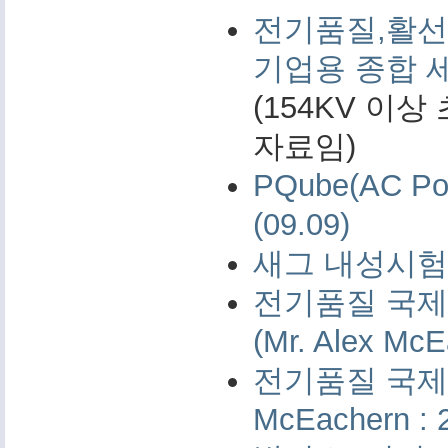
전기품질,활선
기업용 종합 
(154KV 이
자료임)
PQube(AC 
(09.09)
새그 내성시험 
전기품질 국제 
(Mr. Alex McE
전기품질 국제 측
McEachern : 